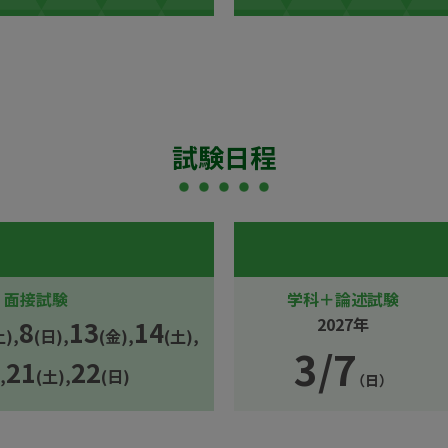
試験日程
面接試験
学科＋論述試験
2027年
8
13
14
土),
(日),
(金),
(土),
3/7
21
22
,
(土),
(日)
（日）