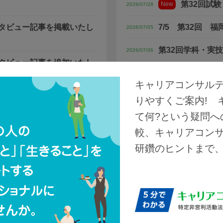
第32回試
New
2026/07/28
タビュー記事を掲載いたし
7/5 第32回 
2026/07/05
第32回学科・実
2026/07/06
タビュー記事を追加いたし
2027年度試験日
2026/06/22
キャリアコンサル
ました
りやすくご案内! 
て何?という疑問へ
較、キャリアコン
研鑽のヒントまで