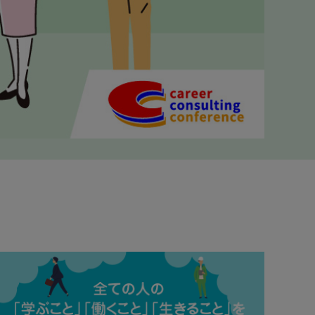
法改正
この一