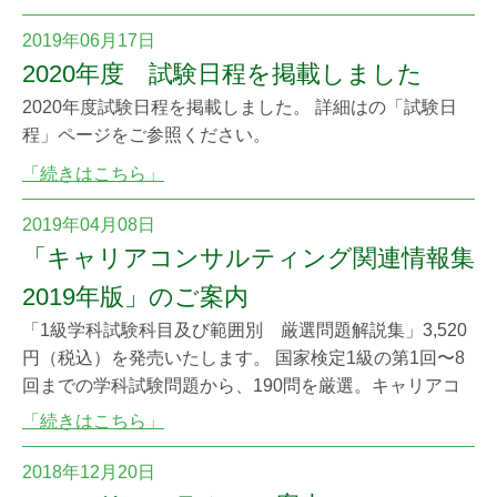
確認ください。
2019年06月17日
2020年度 試験日程を掲載しました
2020年度試験日程を掲載しました。 詳細はの「試験日
程」ページをご参照ください。
「続きはこちら」
2019年04月08日
「キャリアコンサルティング関連情報集
2019年版」のご案内
「1級学科試験科目及び範囲別 厳選問題解説集」3,520
円（税込）を発売いたします。 国家検定1級の第1回〜8
回までの学科試験問題から、190問を厳選。キャリアコ
ンサルタントとして特に押さえておくべき知識をきちん
「続きはこちら」
と確認できる解説つき。これから1級技能士を目指す方
はもちろん、キャリアコンサルタントの皆さまにもぜひ
2018年12月20日
ご活用いただきたい1冊です。 購入ご希望の方は、協議