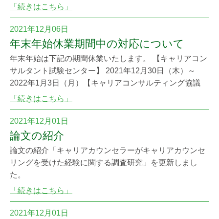
により選定された25種類のなかから、 キャリアコンサル
「続きはこちら」
ティング技能検定が11位に選ばれました。
2021年12月06日
年末年始休業期間中の対応について
年末年始は下記の期間休業いたします。 【キャリアコン
サルタント試験センター】 2021年12月30日（木）～
2022年1月3日（月）【キャリアコンサルティング協議
会】 2021年12月29日（水）～ 2022年1月4日（火）
「続きはこちら」
休業期間中は受験申請に際してのお問い合わせには対応
できませんので、なるべく休業前に申請をお済ませくだ
2021年12月01日
さい。 キャリアコンサルタント試験センター電話：048-
論文の紹介
731-32
論文の紹介「キャリアカウンセラーがキャリアカウンセ
リングを受けた経験に関する調査研究」を更新しまし
た。
「続きはこちら」
2021年12月01日