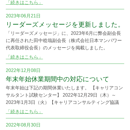
リアコン サルティングに関連する活動」だけで、生計を
「続きはこちら」
立てている」と「「キャリアコンサルティン グに関連す
る活動」で、主に生計を立てている」を合わせた回答が
2023年06月21日
半数を超えていた。』 詳細は以下からご覧ください。 独
リーダーズメッセージを更新しました。
立行政法人労働政策研究・研修機構
「リーダーズメッセージ」に、2023年6月に弊会副会長
に再任された田中稔哉副会長（株式会社日本マンパワー
代表取締役会長）のメッセージを掲載しました。
「続きはこちら」
2022年12月08日
年末年始休業期間中の対応について
年末年始は下記の期間休業いたします。 【キャリアコン
サルタント試験センター】 2022年12月29日（木）～
2023年1月3日（火）【キャリアコンサルティング協議
会】 2021年12月28日（水）～ 2023年1月3日（火）
「続きはこちら」
休業期間中は受験申請に際してのお問い合わせには対応
できませんので、なるべく休業前に申請をお済ませくだ
2022年08月30日