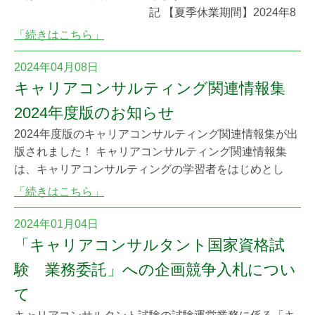
記 【夏季休業期間】2024年8
月10日(土)～2024年8月14日(水) 試験に関するお問い合
「続きはこちら」
わせにつきましては、8月15日(木)以降にご連絡ください
ますようお願い申し上げます。 特定非営利活動法人キャ
2024年04月08日
リアコンサルティング協議会 電話：03-5402-4688（資格
キャリアコンサルティング関連情報集
管理部）
2024年度版のお知らせ
2024年度版のキャリアコンサルティング関連情報集が出
版されました！ キャリアコンサルティング関連情報集
は、キャリアコンサルティングの学習者をはじめとし
て、日ごろ各現場で活躍するキャリアコンサルタント、
「続きはこちら」
研修講師、人事労務担当者等、キャリアコンサルティン
グに関わる全ての方の役に立つ最新の社会・労働・経済
2024年01月04日
動向や労働市場に関する資料・情報を、簡潔かつ網羅的
「キャリアコンサルタント国家資格試
にワンストップで提供することを目的に、2018年
験 業務委託」への企画競争入札につい
て