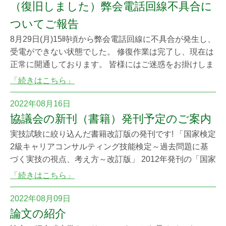
さい。 キャリアコンサルタント試験センター電話：048-
（復旧しました）弊会電話回線不具合に
731-32
ついてご報告
8月29日(月)15時頃から弊会電話回線に不具合が発生し、
受電ができない状態でした。 修復作業は完了し、現在は
正常に開通しております。 皆様にはご迷惑をお掛けしま
したことを深くお詫び申し上げます。 また不具合発生の
「続きはこちら」
ご報告が遅れてしまい大変申し訳ございませんでした。
2022年08月16日
協議会の新刊（書籍）発刊予定のご案内
実技試験に絞り込んだ書籍改訂版の発刊です! 「国家検定
2級キャリアコンサルティング技能検定～過去問題に基
づく実技の視点、考え方～改訂版」 2012年発刊の「国家
検定2級キャリアコンサルティング技能検定～学科問題
「続きはこちら」
解説と実技の視点、考え方～ 第2版」から、ご好評を
頂いている「実技の視点、考え方」を抜き出し、現在の
2022年08月09日
視点からの改訂を行いました。 技能検定試験の過去問解
論文の紹介
説集ではありますが、技能検定2級の受検