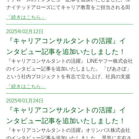
ナイテッドアローズにてキャリア教育をご担当される田
村様をご紹介いたします。「真心と美意識をこめた「ヒ
「続きはこちら」
ト・モノ・ウツワ」を通じてお客様一人ひとりが自分ら
しく装い、暮らし、心豊かな明日を過ごしていただく」
2025年02月12日
という経営理念の実現には、サービスを提供される従業
『キャリアコンサルタントの活躍』イ
員の皆様の心の豊かさややりがいが大切だと感じますが
ンタビュー記事を追加いたしました！
『キャリアコンサルタントの活躍』 LINEヤフー株式会社
のインタビュー記事を追加いたしました。 「ぴあさぽ」
という社内プロジェクトを有志で立ち上げ、社員の支援
はもちろんキャリアコンサルタントの在り方にも着目し
「続きはこちら」
2on1面談を導入されています。社員同士の何気ないやり
とり、対話を重視されており、しかし守秘義務はしっか
2025年01月24日
り守られるという安心感。「相談」から受ける堅苦しい
『キャリアコンサルタントの活躍』イ
印象を解きほぐす絶秒なバランスが保たれ
ンタビュー記事を追加いたしました！
『キャリアコンサルタントの活躍』オリンパス株式会社
のインタビュー記事を追加いたしました。 景気に左右さ