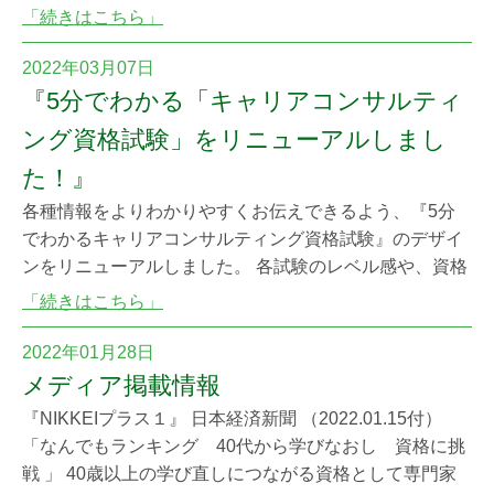
（月）より新住所にて業務を開始いたします。 ■事業所
「続きはこちら」
移転先所在地 東京都港区東新橋2-11-7 住友東新橋
ビル5号館9階（電話番号、FAX番号は変更ございませ
2022年03月07日
ん） ■移転先での業務開始日 2022年8月1日（月） ※
『5分でわかる「キャリアコンサルティ
なお、移転作業に伴い7月2
ング資格試験」をリニューアルしまし
た！』
各種情報をよりわかりやすくお伝えできるよう、『5分
でわかるキャリアコンサルティング資格試験』のデザイ
ンをリニューアルしました。 各試験のレベル感や、資格
の役割や活動について確認いただけます。
「続きはこちら」
2022年01月28日
メディア掲載情報
『NIKKEIプラス１』 日本経済新聞 （2022.01.15付）
「なんでもランキング 40代から学びなおし 資格に挑
戦 」 40歳以上の学び直しにつながる資格として専門家