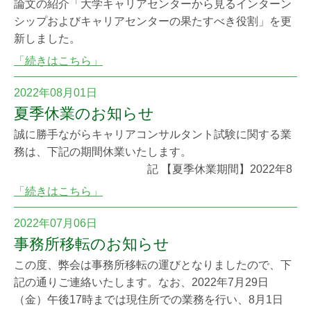
論文の紹介「大学キャリアセンターから見るインターン
シップおよびキャリアセンターの果たすべき役割」を更
新しました。
「続きはこちら」
2022年08月01日
夏季休業のお知らせ
誠に勝手ながらキャリアコンサルタント試験に関する業
務は、下記の期間休業いたします。
記 【夏季休業期間】2022年8
月11日(木)～2022年8月14日(日) 試験に関するお問い合
「続きはこちら」
わせにつきましては、8月15日(月)以降にご連絡ください
ますようお願い申し上げます。 特定非営利活動法人キャ
2022年07月06日
リアコンサルティング協議会 電話：03-5402-4688（試験
事務所移転のお知らせ
部）
この度、弊会は事務所移転の運びとなりましたので、下
記の通りご連絡いたします。なお、2022年7月29日
（金）午後17時までは現住所での業務を行い、8月1日