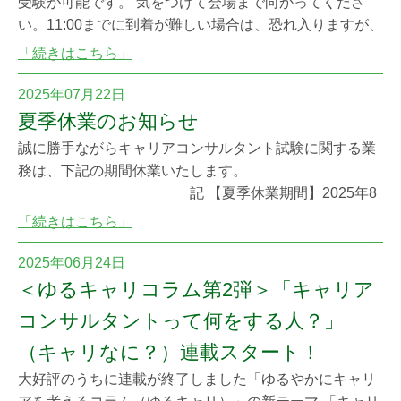
受験が可能です。 気をつけて会場まで向かってくださ
い。11:00までに到着が難しい場合は、恐れ入りますが、
協議会(shiken@career-cc.org)までメールでご連絡くださ
「続きはこちら」
い。
2025年07月22日
夏季休業のお知らせ
誠に勝手ながらキャリアコンサルタント試験に関する業
務は、下記の期間休業いたします。
記 【夏季休業期間】2025年8
月9日(土)～2025年8月13日(水) 試験に関するお問い合わ
「続きはこちら」
せにつきましては、8月14日(木)以降にご連絡くださいま
すようお願い申し上げます。 特定非営利活動法人キャリ
2025年06月24日
アコンサルティング協議会 電話：03-5402-4688（資格管
＜ゆるキャリコラム第2弾＞「キャリア
理部）
コンサルタントって何をする人？」
（キャリなに？）連載スタート！
大好評のうちに連載が終了しました「ゆるやかにキャリ