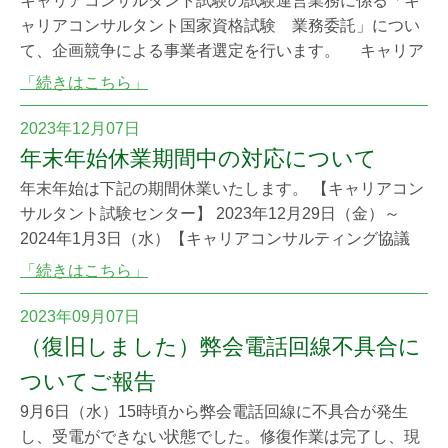
キャリアコンサルタント試験の試験運営業務に係る「キ
ャリアコンサルタント国家資格試験 業務委託」につい
て、企画競争による事業者選定を行います。 キャリア
コンサルタント国家資格試験 業務委託 企画提案募集
「続きはこちら」
要項 1月19日（金）午後5時までに競争入札への参加意思
を表明した事業者に対し、応募資格及び要件について簡
2023年12月07日
単なヒアリングを実施し、適合すると認めた場合、仕様
年末年始休業期間中の対応について
書を提供しますので、下記までお問い合わせく
年末年始は下記の期間休業いたします。 【キャリアコン
サルタント試験センター】 2023年12月29日（金）～
2024年1月3日（水）【キャリアコンサルティング協議
会】 2023年12月27日（水）～ 2024年1月3日（水）
「続きはこちら」
休業期間中は受験申請に際してのお問い合わせには対応
できませんので、なるべく休業前に申請をお済ませくだ
2023年09月07日
さい。 キャリアコンサルタント試験センター電話：
（復旧しました）弊会電話回線不具合に
0476-33-60
ついてご報告
9月6日（水）15時頃から弊会電話回線に不具合が発生
し、受電ができない状態でした。修復作業は完了し、現