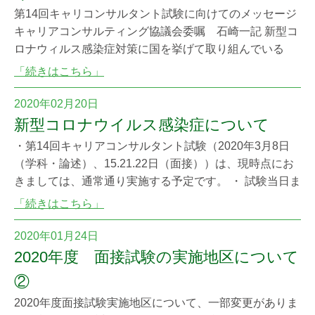
第14回キャリコンサルタント試験に向けてのメッセージ
キャリアコンサルティング協議会委嘱 石崎一記 新型コ
ロナウィルス感染症対策に国を挙げて取り組んでいる
中、第14回キャリアコンサルタント試験は、予定通り実
「続きはこちら」
施されることになりました。実施に当たっては、できう
る限りの配慮、対策を講じてはおりますが、完全という
2020年02月20日
ことはありえませんし、不安をぬぐい切れないのも当然
新型コロナウイルス感染症について
のことと存じます。 そうした中で、受験者の方
・第14回キャリアコンサルタント試験（2020年3月8日
（学科・論述）、15.21.22日（面接））は、現時点にお
きましては、通常通り実施する予定です。 ・ 試験当日ま
で，新型コロナウイルス等への感染予防（手洗いやうが
「続きはこちら」
いの励行，外出時のマスク着用等）に気を配り，体調管
理に努めてください。 ・ 試験日近くに発熱・咳等の症状
2020年01月24日
のある受験者は，必ず医療機関で受診して，適切な治療
2020年度 面接試験の実施地区について
を受け、医師の指示に従ってく
②
2020年度面接試験実施地区について、一部変更がありま