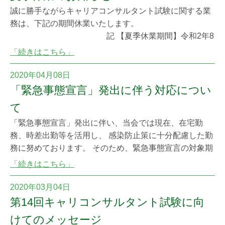
誠に勝手ながらキャリアコンサルタント試験に関する業
務は、下記の期間休業いたします。
記 【夏季休業期間】令和2年8
月6日(木)～令和2年8月10日(月・祝) 試験に関するお問い
「続きはこちら」
合わせにつきましては、8月11日(火)以降にご連絡くださ
いますようお願い申し上げます。 特定非営利活動法人キ
2020年04月08日
ャリアコンサルティング協議会 電話：03-5402-4688（試
「緊急事態宣言」発出に伴う対応につい
験部）
て
「緊急事態宣言」発出に伴い、当会では現在、在宅勤
務、時差出勤等を活用し、 感染防止策に十分配慮した勤
務に努めております。 そのため、緊急事態宣言の対象期
間中は電話が繋がりにくくなることが 予想されます。 ご
「続きはこちら」
迷惑をおかけいたしますが、何卒ご理解賜りますようお
願い申し上げます。
2020年03月04日
第14回キャリコンサルタント試験に向
けてのメッセージ