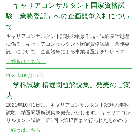
「キャリアコンサルタント国家資格試
験 業務委託」への企画競争入札につい
て
キャリアコンサルタント試験の帳票作成・試験集計処理
に係る「キャリアコンサルタント国家資格試験 業務委
託」について、企画競争による事業者選定を行います。
キャリアコンサルタント国家資格試験 業務委託 企
「続きはこちら」
画提案募集要項 12月17日（金）午後5時までに競争入札
への参加意思を表明した事業者に対し、応募資格及び要
2021年09月16日
件について簡単なヒアリングを実施し、適合すると認め
「学科試験 精選問題解説集」発売のご案
た場合、仕様書を提供しますので、下記までお
内
2021年10月1日に、キャリアコンサルタント試験の学科
試験 精選問題解説集を発売いたします。 キャリアコン
サルタント試験 第1回〜第17回まで行われたもののう
ち、キャリアコンサルタントとしてぜひおさえておきた
「続きはこちら」
い内容の過去問題を精選し、一冊の解説集としてまとめ