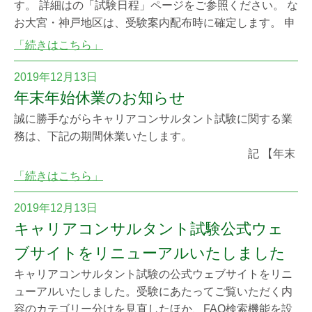
す。 詳細はの「試験日程」ページをご参照ください。 な
お大宮・神戸地区は、受験案内配布時に確定します。 申
請前に受験案内やWebサイトで最新情報を必ずご確認く
「続きはこちら」
ださい。
2019年12月13日
年末年始休業のお知らせ
誠に勝手ながらキャリアコンサルタント試験に関する業
務は、下記の期間休業いたします。
記 【年末
年始休業期間】 令和元年12月27日（金）～令和2年1
「続きはこちら」
月3日（金） ※12月26日（木）の業務時間は15:00
までとさせていただきます。 年始は1月6日
2019年12月13日
（月）より通常業務となります。 休業期間中は電話によ
キャリアコンサルタント試験公式ウェ
るお問い合せはお受けできません。期間中はご不便、
ブサイトをリニューアルいたしました
キャリアコンサルタント試験の公式ウェブサイトをリニ
ューアルいたしました。受験にあたってご覧いただく内
容のカテゴリー分けを見直したほか、FAQ検索機能を設