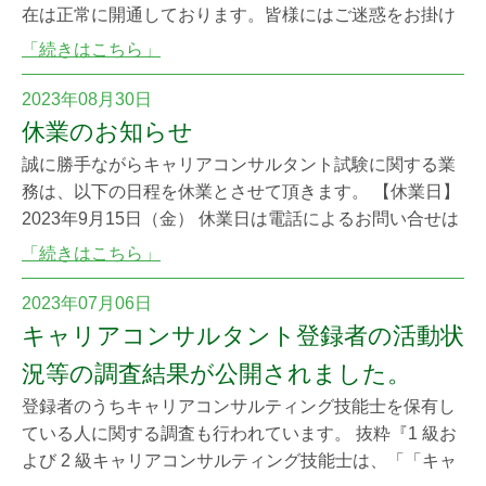
在は正常に開通しております。皆様にはご迷惑をお掛け
しましたことを深くお詫び申し上げます。また不具合発
「続きはこちら」
生のご報告が遅れてしまい大変申し訳ございませんでし
た。
2023年08月30日
休業のお知らせ
誠に勝手ながらキャリアコンサルタント試験に関する業
務は、以下の日程を休業とさせて頂きます。 【休業日】
2023年9月15日（金） 休業日は電話によるお問い合せは
お受けできません。ご不便、ご迷惑をおかけいたします
「続きはこちら」
が、ご理解くださいますようお願いいたします。
2023年07月06日
キャリアコンサルタント登録者の活動状
況等の調査結果が公開されました。
登録者のうちキャリアコンサルティング技能士を保有し
ている人に関する調査も行われています。 抜粋『1 級お
よび 2 級キャリアコンサルティング技能士は、「「キャ