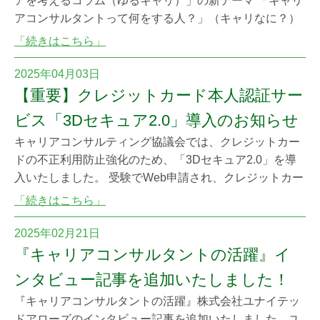
アを考えるコラム（ゆるキャリ）」の新テーマ 「キャリ
アコンサルタントって何をする人？」（キャリなに？）
がスタートします！ 今回は、キャリアコンサルタントや
「続きはこちら」
キャリアコンサルティングのあり方や、その奥深さに迫
ります。長年、国のキャリアコンサルティング事業を支
2025年04月03日
えてこられた石﨑一記先生が、「キャリアコンサルタン
【重要】クレジットカード本人認証サー
トに求められる姿勢」や「面談の本質」、さらには
ビス「3Dセキュア2.0」導入のお知らせ
キャリアコンサルティング協議会では、クレジットカー
ドの不正利用防止強化のため、「3Dセキュア2.0」を導
入いたしました。 受験でWeb申請され、クレジットカー
ドでお支払いをされる方はご留意ください。 ■「3Dセキ
「続きはこちら」
ュア2.0」とは インターネット上でクレジットカード
決済をご利用の際、クレジットカード情報に加え、ワン
2025年02月21日
タイムパスワード等による本人認証を行い、第三者によ
『キャリアコンサルタントの活躍』イ
る不正利用を防止するサービスです。
ンタビュー記事を追加いたしました！
『キャリアコンサルタントの活躍』株式会社ユナイテッ
ドアローズのインタビュー記事を追加いたしました。ユ