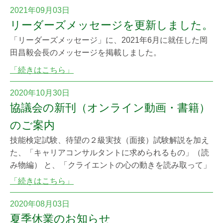
ました。 2級キャリアコンサルティング技能検定の学科
2021年09月03日
試験は、キャリアコンサルタント試験と同様の試験範
リーダーズメッセージを更新しました。
囲、出題形式です。2級を受検される方もぜ
「リーダーズメッセージ」に、2021年6月に就任した岡
田昌毅会長のメッセージを掲載しました。
「続きはこちら」
2020年10月30日
協議会の新刊（オンライン動画・書籍）
のご案内
技能検定試験、待望の２級実技（面接）試験解説を加え
た、「キャリアコンサルタントに求められるもの」（読
み物編） と、「クライエントの心の動きを読み取って」
（動画編）を10月30日より同時発売いたします！ キャリ
「続きはこちら」
アコンサルタントの皆様の学習に、そして何よりもクラ
イエントにとって有効な支援を行うためにぜひご活用く
2020年08月03日
ださい。 お求めはこちらから
夏季休業のお知らせ