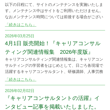
以下の日程にて、サイトのメンテナンスを実施いたしま
す。メンテナンス中はサイトをご利用いただけません。
なおメンテナンス時間については前後する場合がござい
ます。予めご了承ください。ご迷惑をおかけいたします
「続きはこちら」
が、ご理解いただきますようお願いいたします。 ▼メン
テナンス日時2026年8月3日（月）17:00～18:00 （予
2026年03月25日
定）
4月1日 販売開始！『キャリアコンサル
ティング関連情報集 2026年度版』
キャリアコンサルティング関連情報集は、キャリアコン
サルティングの学習者をはじめとして、日ごろ各現場で
活躍するキャリアコンサルタント、研修講師、人事労務
担当者等、キャリアコンサルティングに関わる全ての方
「続きはこちら」
の役に立つ最新の社会の動きや労働市場等に関する資
料・情報を、簡潔かつ網羅的にワンストップで提供する
2026年02月02日
ことを目的に、2018年度から毎年発刊されています。 詳
『キャリアコンサルタントの活躍』イ
細はこちらです。※キャリアコンサルティング協議
ンタビュー記事を掲載いたしました。