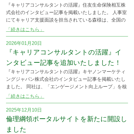
『キャリアコンサルタントの活躍』住友生命保険相互株
式会社のインタビュー記事を掲載いたしました。 人事室
にてキャリア支援面談を担当されている森様は、全国の
職員に対し、管理職面談とは一線を画した「頭の整理を
「続きはこちら」
促す場」を提供し、その取り組みは職員から高い評価を
得ています。 職員が意欲的に職務に取り組めるよう支援
2026年01月20日
することにやりがいを感じている森様の活動は、同社の
『キャリアコンサルタントの活躍』イ
「人財共育」理念に基づき、「対話と行動」を通じ
ンタビュー記事を追加いたしました！
『キャリアコンサルタントの活躍』キヤノンマーケティ
ングジャパン株式会社のインタビュー記事を掲載いたし
ました。 同社は、「エンゲージメント向上ループ」を核
に、全社で社員のキャリア自律を温かく後押ししていま
「続きはこちら」
す。 評価（MBO）と切り離した上司・部下のキャリア面
談や、企業内キャリアコンサルタントによる多面的なサ
2025年12月10日
ポートを通じて、「相談者に一歩先に進んでほしい」と
倫理綱領ポータルサイトを新たに開設し
いう強い願いのもと、社員が本音でキャリアを語
ました