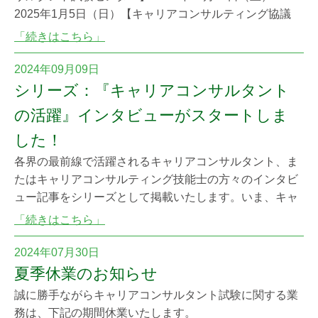
2025年1月5日（日）【キャリアコンサルティング協議
会】 2024年12月27日（金）～ 2025年1月5日（日）
「続きはこちら」
休業期間中は受験申請に際してのお問い合わせには対応
できませんので、なるべく休業前に申請をお済ませくだ
2024年09月09日
さい。 キャリアコンサルタント試験センター電話：
シリーズ：『キャリアコンサルタント
0476-33-60
の活躍』インタビューがスタートしま
した！
各界の最前線で活躍されるキャリアコンサルタント、ま
たはキャリアコンサルティング技能士の方々のインタビ
ュー記事をシリーズとして掲載いたします。いま、キャ
リアコンサルタントとしてどのような取り組みをされて
「続きはこちら」
いるのか、また、そこにまつわる日々の思いなどを語っ
ていただきました。 キャリア支援の世界で実際に活躍さ
2024年07月30日
れている姿を紹介することで、キャリアコンサルティン
夏季休業のお知らせ
グに興味を持たれている皆様に、その意義や有用性を
誠に勝手ながらキャリアコンサルタント試験に関する業
務は、下記の期間休業いたします。