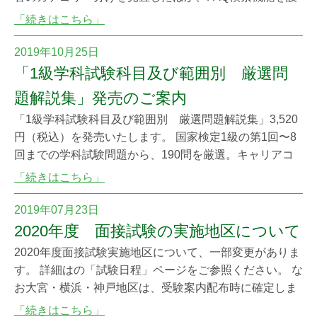
けています。さらに、スマートフォンでも快適にご覧い
「続きはこちら」
ただけるようにいたしました。実施中・募集中の試験に
関する情報は、トップページの「試験に関する情報」欄
2019年10月25日
でご案内いたします。 また、キャリアコンサルティング
「1級学科試験科目及び範囲別 厳選問
に関連する複数の試験についてわかりやすくご案内
題解説集」発売のご案内
「1級学科試験科目及び範囲別 厳選問題解説集」3,520
円（税込）を発売いたします。 国家検定1級の第1回〜8
回までの学科試験問題から、190問を厳選。キャリアコ
ンサルタントとして特に押さえておくべき知識をきちん
「続きはこちら」
と確認できる解説つき。これから1級技能士を目指す方
はもちろん、キャリアコンサルタントの皆さまにもぜひ
2019年07月23日
ご活用いただきたい1冊です。 購入ご希望の方は、協議
2020年度 面接試験の実施地区について
会ホームページよりお願いいたします。
2020年度面接試験実施地区について、一部変更がありま
す。 詳細はの「試験日程」ページをご参照ください。 な
お大宮・横浜・神戸地区は、受験案内配布時に確定しま
す。 申請前に受験案内やWebサイトで最新情報を必ずご
「続きはこちら」