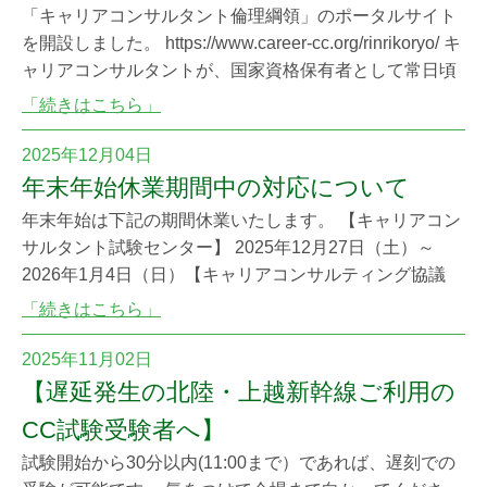
「キャリアコンサルタント倫理綱領」のポータルサイト
を開設しました。 https://www.career-cc.org/rinrikoryo/ キ
ャリアコンサルタントが、国家資格保有者として常日頃
から倫理綱領を意識したうえで活動することにより、キ
「続きはこちら」
ャリアの専門家として社会からの信頼を得られるように
なることを期待しています。 序文・前文を含めた全13条
2025年12月04日
の倫理綱領をダウンロードできる他、最新版倫理綱領を
年末年始休業期間中の対応について
年末年始は下記の期間休業いたします。 【キャリアコン
サルタント試験センター】 2025年12月27日（土）～
2026年1月4日（日）【キャリアコンサルティング協議
会】 2025年12月27日（土）～ 2026年1月4日（日）
「続きはこちら」
休業期間中は受験申請に際してのお問い合わせには対応
できませんので、なるべく休業前にお問合せをお済ませ
2025年11月02日
ください。 キャリアコンサルタント試験センター電話：
【遅延発生の北陸・上越新幹線ご利用の
0476-33-
CC試験受験者へ】
試験開始から30分以内(11:00まで）であれば、遅刻での