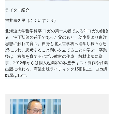
ライター紹介
福井壽久里（ふくいすぐり）
北海道大学哲学科卒 ヨガの第一人者である沖ヨガの創始
者、沖正弘師の弟子であった父のもと、幼少期より東洋
思想に触れて育つ。自身も北大哲学科へ進学し様々な思
想にふれ、思考すること問いを立てることを学ぶ。卒業
後は、右脳を育てるパズル教材の作成、教材出版に従
事。2018年からは個人起業家の私塾テキスト制作や商業
出版に携わる。商業出版ライティング15冊以上。ヨガ講
師歴は15年。