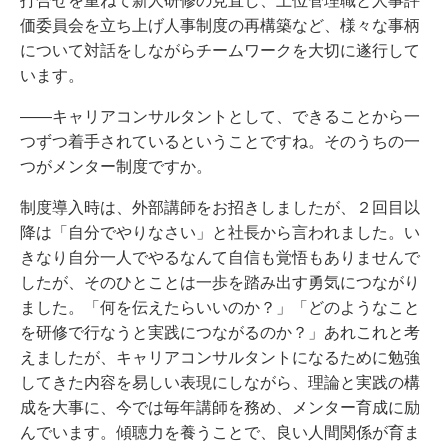
打合せを重ねて新人研修の見直し、上位管理職と人事評
価委員会を立ち上げ人事制度の再構築など、様々な事柄
について対話をしながらチームワークを大切に遂行して
います。
――キャリアコンサルタントとして、できることから一
つずつ着手されているということですね。そのうちの一
つがメンター制度ですか。
制度導入時は、外部講師をお招きしましたが、２回目以
降は「自分でやりなさい」と社長から言われました。い
きなり自分一人でやるなんて自信も覚悟もありませんで
したが、そのひとことは一歩を踏み出す勇気につながり
ました。「何を伝えたらいいのか？」「どのようなこと
を研修で行なうと実践につながるのか？」あれこれと考
えましたが、キャリアコンサルタントになるために勉強
してきた内容を易しい表現にしながら、理論と実践の構
成を大事に、今では毎年講師を務め、メンター育成に励
んでいます。傾聴力を養うことで、良い人間関係が育ま