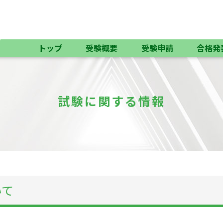
トップ
受験概要
受験申請
合格発
試験に関する情報
いて