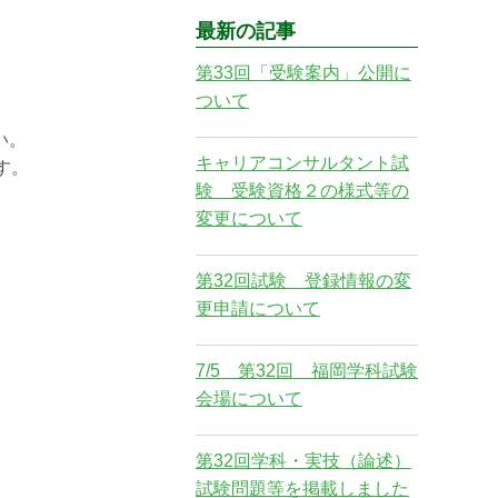
最新の記事
第33回「受験案内」公開に
ついて
い。
キャリアコンサルタント試
す。
験 受験資格２の様式等の
変更について
第32回試験 登録情報の変
更申請について
7/5 第32回 福岡学科試験
会場について
第32回学科・実技（論述）
試験問題等を掲載しました