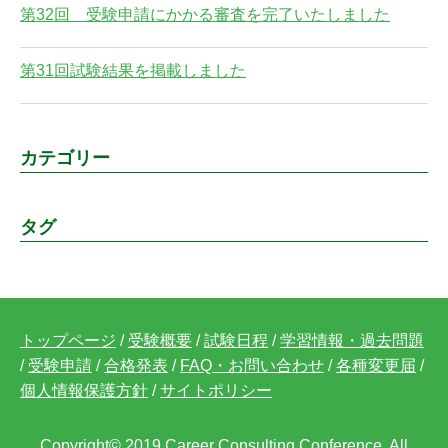
第32回 受験申請にかかる審査を完了いたしました
第31回試験結果を掲載しました
カテゴリー
タグ
トップページ
/
受験概要
/
試験日程
/
学習情報・過去問題
/
受験申請
/
合格発表
/
FAQ・お問い合わせ
/
各種変更届
/
個人情報保護方針
/
サイトポリシー
Copyright© 2019 Career Consulting Conference. All