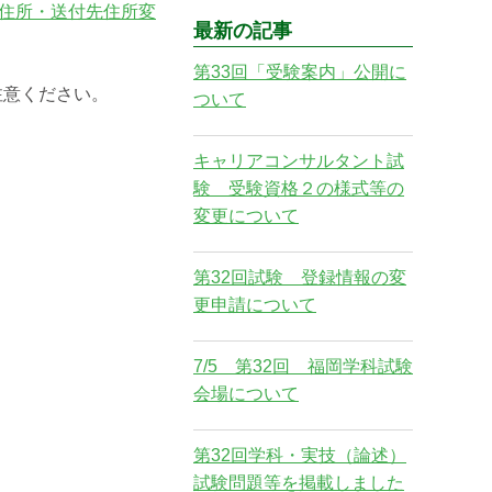
住所・送付先住所変
最新の記事
第33回「受験案内」公開に
注意ください。
ついて
キャリアコンサルタント試
験 受験資格２の様式等の
変更について
第32回試験 登録情報の変
更申請について
7/5 第32回 福岡学科試験
会場について
第32回学科・実技（論述）
試験問題等を掲載しました